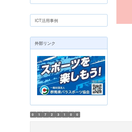
ICT活用事例
外部リンク
0
1
7
2
3
1
0
0