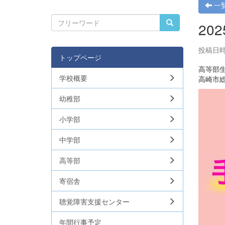
一
20
投稿日時: 
トップページ
高等部
学校概要
高崎市
幼稚部
小学部
中学部
高等部
寄宿舎
聴覚障害支援センター
年間行事予定