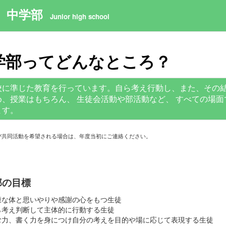
中学部
Junior high school
学部ってどんなところ？
校に準じた教育を行っています。自ら考え行動し、また、その
め、授業はもちろん、 生徒会活動や部活動など、 すべての場
ます。
び共同活動を希望される場合は、年度当初にご連絡ください。
部の目標
康な体と思いやりや感謝の心をもつ生徒
ら考え判断して主体的に行動する生徒
む力、書く力を身につけ自分の考えを目的や場に応じて表現する生徒