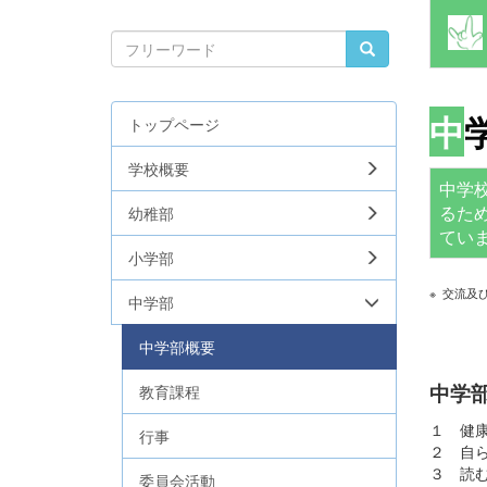
中
トップページ
学校概要
中学
るた
幼稚部
てい
小学部
※ 交流及
中学部
中学部概要
中学
教育課程
１ 健
行事
２ 自
３ 読
委員会活動