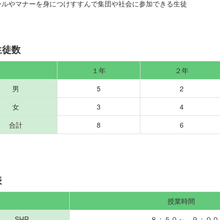
ールやマナーを身につけすすんで集団や社会に参加できる生徒
生徒数
１年
２年
男
5
2
女
3
4
合計
8
6
表
授業時間
SHR
８：５０～ ９：００