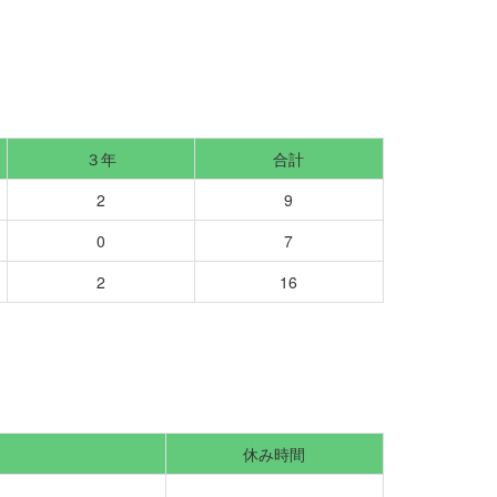
３年
合計
2
9
0
7
2
16
休み時間