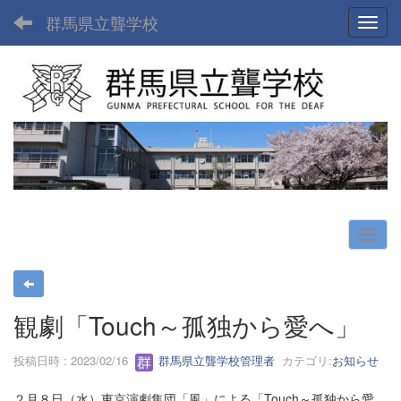
群馬県立聾学校
Toggl
観劇「Touch～孤独から愛へ」
投稿日時 : 2023/02/16
群馬県立聾学校管理者
カテゴリ:
お知らせ
２月８日（水）東京演劇集団「風」による「Touch～孤独から愛