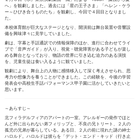
へ」を観劇しました。過去には「星の王子さま」「ヘレン・ケラ
ー～ひびき合うものたち」を観劇し、今回で４回目となりまし
た。
本校体育館が巨大なステージとなり、開演前は舞台装置や音響設
備を興味津々に見学していました。
劇は、字幕と手話通訳での情報保障のほか、進行に合わせてライ
ブで「音声ガイド」が入り、視覚・聴覚障害がある子どもが楽し
める舞台となっており、物語の世界に引き込む迫力のある演技
を、児童生徒は食い入るように観ていました。
観劇により、舞台上の人物に感情移入して深く考えさせられ、思
考力や想像力を養うことができました。この経験を、今後の学習
発表会や高校生手話パフォーマンス甲子園に活かしていきたいと
思います。
～あらすじ～
北フィラデルフィアのアパートの一室。アレルギーの発作でほと
んど外に出られない弟フィリップと、不良の兄トリート、２人の
孤児の兄弟が暮らしている。ある日、２人の前に現れた謎の紳士
ハロルド。ハロルドは彼らを「デット・エンド・キッド（行き止