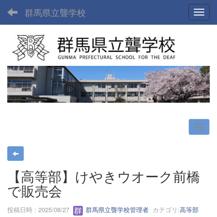
群馬県立聾学校
Toggl
【高等部】けやきウオーク前橋
で販売会
投稿日時 : 2025/08/27
群馬県立聾学校管理者
カテゴリ:
高等部