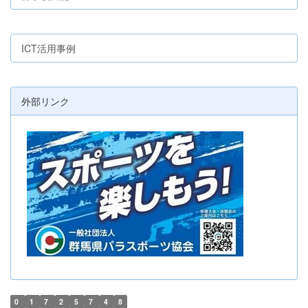
ICT活用事例
外部リンク
0
1
7
2
5
7
4
8