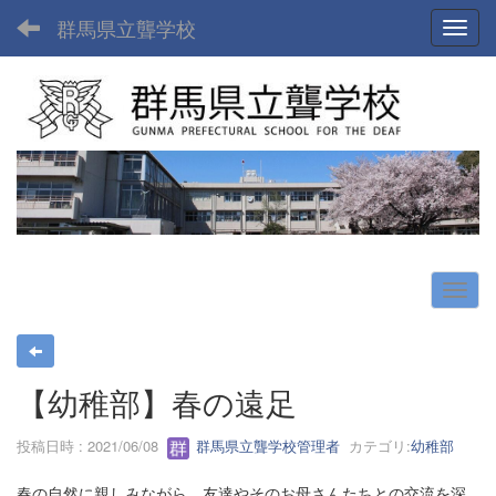
群馬県立聾学校
Toggl
【幼稚部】春の遠足
投稿日時 : 2021/06/08
群馬県立聾学校管理者
カテゴリ:
幼稚部
春の自然に親しみながら、友達やそのお母さんたちとの交流を深