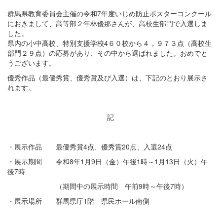
群馬県教育委員会主催の令和7年度いじめ防止ポスターコンクール
におきまして、高等部２年林優那さんが、高校生部門で入選しま
した。
県内の小中高校、特別支援学校4６０校から４，９７３点（高校生
部門２９点）の応募があり、その中から選ばれました。おめでと
うございます。
優秀作品（最優秀賞、優秀賞及び入選）は、下記のとおり展示さ
れます。
記
・展示作品 最優秀賞4点、優秀賞20点、入選24点
・展示期間 令和8年1月9日（金）午後1時～1月13日（火）午
後7時
（期間中の展示時間 午前9時～午後7時）
・展示場所 群馬県庁1階 県民ホール南側