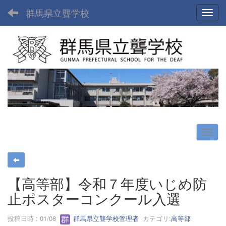
群馬県立聾学校
Toggl
【高等部】令和７年度いじめ防
止ポスターコンクール入選
投稿日時 : 01/08
群馬県立聾学校管理者
カテゴリ:
高等部