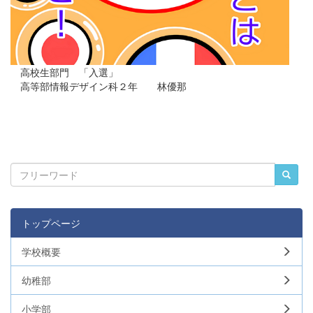
高校生部門 「入選」
高等部情報デザイン科２年 林優那
トップページ
学校概要
幼稚部
小学部