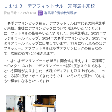
１１/１３ デフフィットサル 宗澤選手来校
投稿日時 : 2025/11/13
群馬県立聾学校管理者
冬季デフリンピック種目、デフフットサル日本代表の宗澤選手
が来校。生徒にデフリンピックについてお話をいただくととも
に、フットサルの指導をいただきました。宗澤選手は、2023年ブ
ラジルワールドカップ、2024年の冬季デフリンピック、2025年イ
タリアワールドカップに出場しています。11月に行われるのはデ
フサッカー。デフフットサルは冬季デフリンピックの種目なの
で、次回2027年に開催されます。
いよいよデフリンピックが15日に開会式を迎えます。宗澤選手
の〇✕クイズの中に「デフリンピックの認知度は３９％である。」
という問題がありました。各種メディアにも取り上げられ、この
ところ認知度が上がってきたそうです。いろいろな競技に関心を
もつ機会になるといいですね。