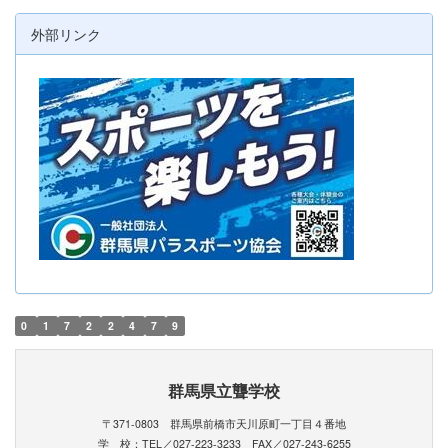
外部リンク
0
1
7
2
2
4
7
9
群馬県立聾学校
〒371-0803 群馬県前橋市天川原町一丁目４番地
学 校：TEL／027-223-3233 FAX／027-243-6255