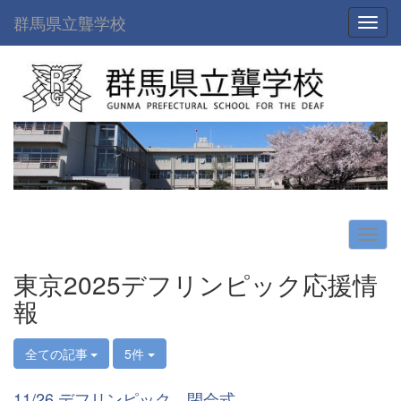
群馬県立聾学校
Toggl
東京2025デフリンピック応援情
報
全ての記事
5件
11/26 デフリンピック 閉会式