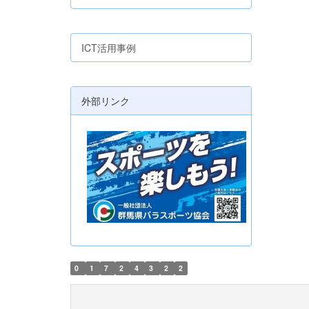
ICT活用事例
外部リンク
0
1
7
2
4
3
2
2