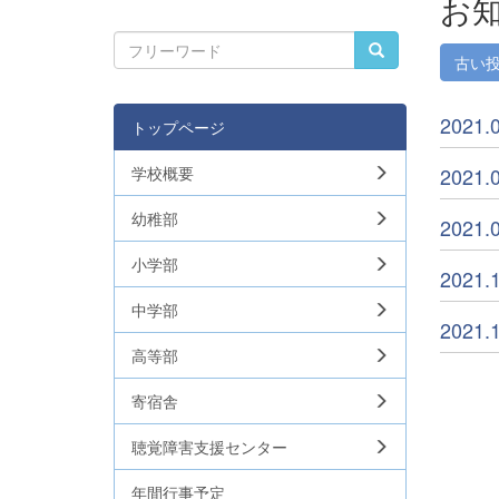
お
古い
202
トップページ
学校概要
202
幼稚部
202
小学部
2021
中学部
202
高等部
寄宿舎
聴覚障害支援センター
年間行事予定