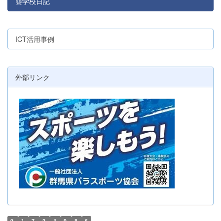
聾学校日記
ICT活用事例
外部リンク
0
1
7
2
4
9
8
6