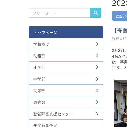
20
2023
【寄
トップページ
投稿日時 :
学校概要
2月2
幼稚部
4名が
は、卒
だき、
小学部
中学部
高等部
寄宿舎
聴覚障害支援センター
年間行事予定