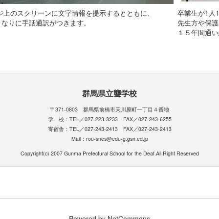
ジ上のスクリーンに文字情報を提示するとともに、
卒業生が1人
となりに手話通訳がつきます。
先生方や保護
１５年間通い
群馬県立聾学校
〒371-0803 群馬県前橋市天川原町一丁目４番地
学 校：TEL／027-223-3233 FAX／027-243-6255
寄宿舎：TEL／027-243-2413 FAX／027-243-2413
Mail：rou-snes@edu-g.gsn.ed.jp
Copyright(c) 2007 Gunma Prefectural School for the Deaf.All Right Reserved
Powered by NetCommons