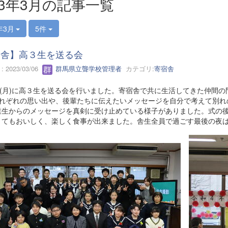
23年3月の記事一覧
年3月
5件
宿舎】高３生を送る会
 2023/03/06
群馬県立聾学校管理者
カテゴリ:
寄宿舎
7日(月)に高３生を送る会を行いました。寄宿舎で共に生活してきた仲間
それぞれの思い出や、後輩たちに伝えたいメッセージを自分で考えて別れ
業生からのメッセージを真剣に受け止めている様子がありました。式の後
とてもおいしく、楽しく食事が出来ました。舎生全員で過ごす最後の夜