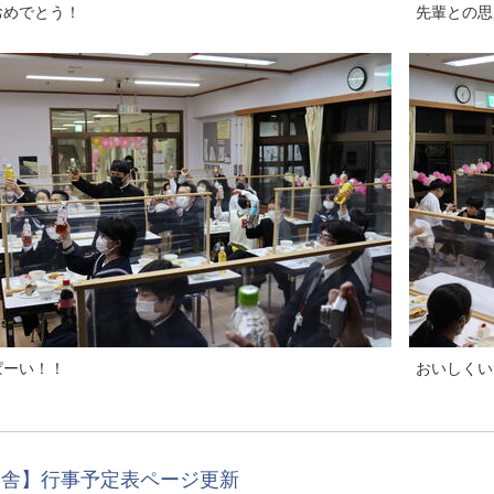
めでとう！
先輩との思
ーい！！
おいしくい
宿舎】行事予定表ページ更新