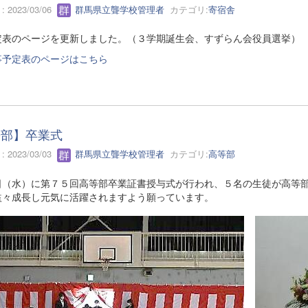
 2023/03/06
群馬県立聾学校管理者
カテゴリ:
寄宿舎
定表のページを更新しました。（３学期誕生会、すずらん会役員選挙）
事予定表のページはこちら
等部】卒業式
 2023/03/03
群馬県立聾学校管理者
カテゴリ:
高等部
日（水）に第７５回高等部卒業証書授与式が行われ、５名の生徒が高等
益々成長し元気に活躍されますよう願っています。