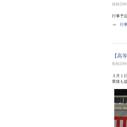
投稿日時 :
行事予
→
行
【高
投稿日時 :
３月１
業後も