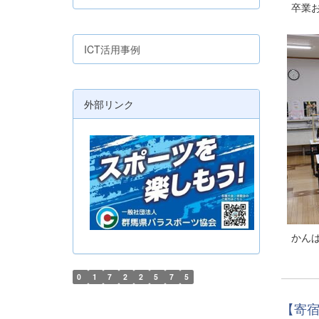
卒業お
ICT活用事例
外部リンク
かんぱ
0
1
7
2
2
5
7
5
【寄