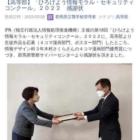
【高等部】「ひろげよう情報モラル・セキュリティ
コンクール」２０２２ 感謝状
投稿日時 : 2023/02/09
群馬県立聾学校管理者
カテゴリ:
高等部
IPA（独立行政法人情報処理推進機構）主催の第18回「ひろげよう
情報モラル・セキュリティコンクール」２０２２に、高等部より
生徒作品を応募（４コマ漫画部門、ポスター部門）したところ、
情報デザイン科３年木村さくらさんの４コマ漫画部門優秀賞につ
づき、群馬県警察サイバーセンターより感謝状を頂きました。