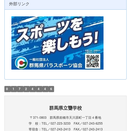
外部リンク
0
1
7
2
4
4
4
6
群馬県立聾学校
〒371-0803 群馬県前橋市天川原町一丁目４番地
学 校：TEL／027-223-3233 FAX／027-243-6255
寄宿舎：TEL／027-243-2413 FAX／027-243-2413