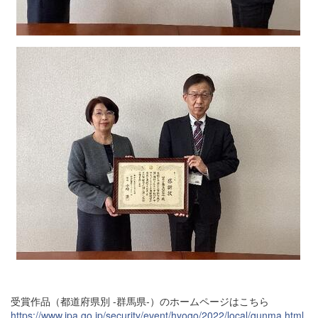
受賞作品（都道府県別 -群馬県-）のホームページはこちら
https://www.ipa.go.jp/security/event/hyogo/2022/local/gunma.html