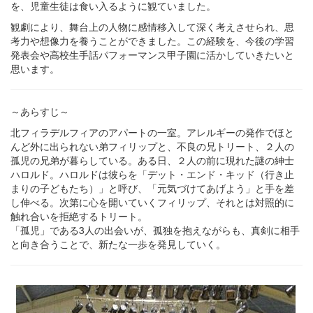
を、児童生徒は食い入るように観ていました。
観劇により、舞台上の人物に感情移入して深く考えさせられ、思
考力や想像力を養うことができました。この経験を、今後の学習
発表会や高校生手話パフォーマンス甲子園に活かしていきたいと
思います。
～あらすじ～
北フィラデルフィアのアパートの一室。アレルギーの発作でほと
んど外に出られない弟フィリップと、不良の兄トリート、２人の
孤児の兄弟が暮らしている。ある日、２人の前に現れた謎の紳士
ハロルド。ハロルドは彼らを「デット・エンド・キッド（行き止
まりの子どもたち）」と呼び、「元気づけてあげよう」と手を差
し伸べる。次第に心を開いていくフィリップ、それとは対照的に
触れ合いを拒絶するトリート。
「孤児」である3人の出会いが、孤独を抱えながらも、真剣に相手
と向き合うことで、新たな一歩を発見していく。