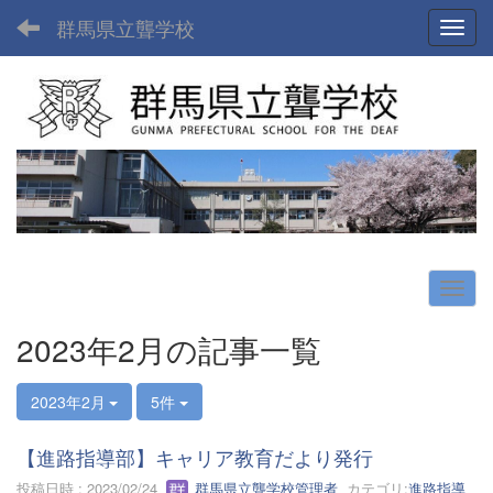
群馬県立聾学校
Toggl
2023年2月の記事一覧
2023年2月
5件
【進路指導部】キャリア教育だより発行
投稿日時 : 2023/02/24
群馬県立聾学校管理者
カテゴリ:
進路指導