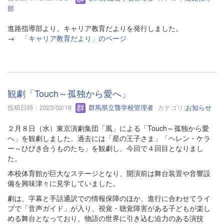
部
進路指導部より、キャリア教育だよりを発行しました。
→
「キャリア教育だより」のページ
観劇「Touch～孤独から愛へ」
投稿日時 : 2023/02/16
群馬県立聾学校管理者
カテゴリ:
お知らせ
２月８日（水）東京演劇集団「風」による「Touch～孤独から愛
へ」を観劇しました。過去には「星の王子さま」「ヘレン・ケラ
ー～ひびき合うものたち」を観劇し、今回で４回目となりまし
た。
本校体育館が巨大なステージとなり、開演前は舞台装置や音響設
備を興味津々に見学していました。
劇は、字幕と手話通訳での情報保障のほか、進行に合わせてライ
ブで「音声ガイド」が入り、視覚・聴覚障害がある子どもが楽し
める舞台となっており、物語の世界に引き込む迫力のある演技