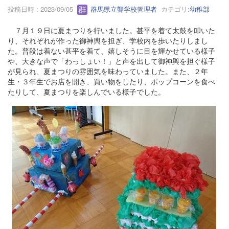
投稿日時 : 2023/09/05
群馬県立聾学校管理者
カテゴリ:
幼稚部
７月１９日に夏まつりを行いました。甚平を着て太鼓を叩いた
り、それぞれが作った御神輿を担ぎ、学校内を歩いたりしまし
た。普段は着ない甚平を着て、嬉しそうに目を輝かせている様子
や、大きな声で「わっしょい！」と声を出して御神輿を担ぐ様子
が見られ、夏まつりの雰囲気を味わっていました。また、２年
生・３年生でお店を開き、買い物をしたり、ポップコーンを食べ
たりして、夏まつりを楽しんでいる様子でした。