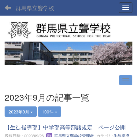
群馬県立聾学校
Toggl
2023年9月の記事一覧
2023年9月
100件
【生徒指導部】中学部高等部諸規定 ページ公開
投稿日時 : 2023/09/26
群馬県立聾学校管理者
カテゴリ:
生徒指導