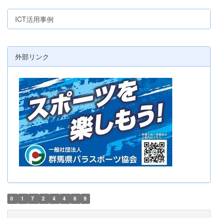
ICT活用事例
外部リンク
0
1
7
2
4
4
8
9