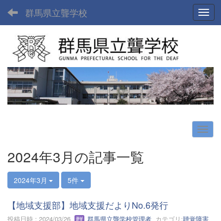
群馬県立聾学校
Toggl
2024年3月の記事一覧
2024年3月
5件
【地域支援部】地域支援だよりNo.6発行
投稿日時 : 2024/03/26
群馬県立聾学校管理者
カテゴリ:
聴覚障害