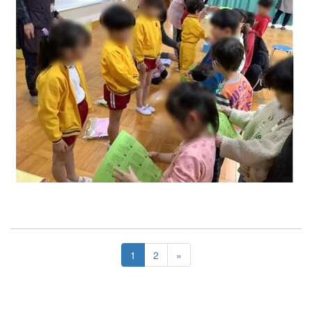
1
2
»