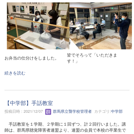
皆でそろって「いただきま
お弁当の仕分けをしました。
す！」
続きを読む
【中学部】手話教室
投稿日時 : 2021/12/07
群馬県立聾学校管理者
カテゴリ:
中学部
手話教室を１学期、２学期に１回ずつ、計２回行いました。講
師は、群馬県聴覚障害者連盟より、連盟の会員で本校の卒業生で