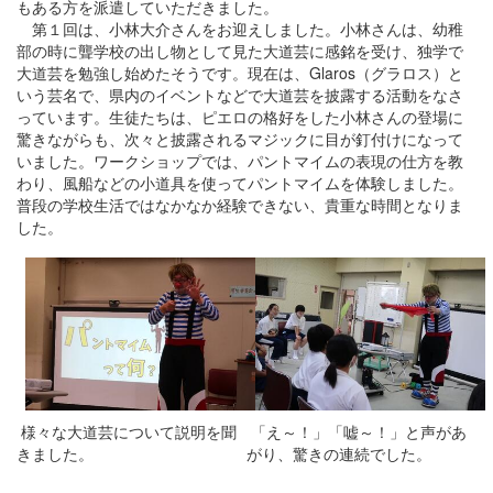
もある方を派遣していただきました。
第１回は、小林大介さんをお迎えしました。小林さんは、幼稚
部の時に聾学校の出し物として見た大道芸に感銘を受け、独学で
大道芸を勉強し始めたそうです。現在は、Glaros（グラロス）と
いう芸名で、県内のイベントなどで大道芸を披露する活動をなさ
っています。生徒たちは、ピエロの格好をした小林さんの登場に
驚きながらも、次々と披露されるマジックに目が釘付けになって
いました。ワークショップでは、パントマイムの表現の仕方を教
わり、風船などの小道具を使ってパントマイムを体験しました。
普段の学校生活ではなかなか経験できない、貴重な時間となりま
した。
様々な大道芸について説明を聞
「え～！」「嘘～！」と声があ
きました。
がり、驚きの連続でした。