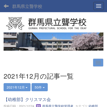
群馬県立聾学校
Toggl
2021年12月の記事一覧
2021年12月
50件
【幼稚部】クリスマス会
投稿日時 : 2021/12/24
群馬県立聾学校管理者
カテゴリ:
幼稚部