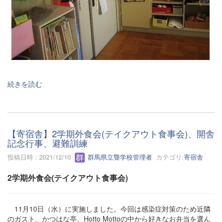
続きを読む
【寄宿舎】2学期外食会(テイクアウト食事会)、開舎
記念行事、避難訓練
投稿日時 : 2021/12/10
群馬県立聾学校管理者
カテゴリ:
寄宿舎
2学期外食会(テイクアウト食事会)
11月10日（水）に実施しました。今回は感染症対策のため近隣
のガスト、かつはな亭、Hotto Mottoの中から好きなお弁当を選ん