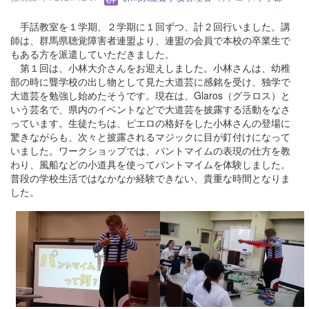
手話教室を１学期、２学期に１回ずつ、計２回行いました。講
師は、群馬県聴覚障害者連盟より、連盟の会員で本校の卒業生で
もある方を派遣していただきました。
第１回は、小林大介さんをお迎えしました。小林さんは、幼稚
部の時に聾学校の出し物として見た大道芸に感銘を受け、独学で
大道芸を勉強し始めたそうです。現在は、Glaros（グラロス）と
いう芸名で、県内のイベントなどで大道芸を披露する活動をなさ
っています。生徒たちは、ピエロの格好をした小林さんの登場に
驚きながらも、次々と披露されるマジックに目が釘付けになって
いました。ワークショップでは、パントマイムの表現の仕方を教
わり、風船などの小道具を使ってパントマイムを体験しました。
普段の学校生活ではなかなか経験できない、貴重な時間となりま
した。