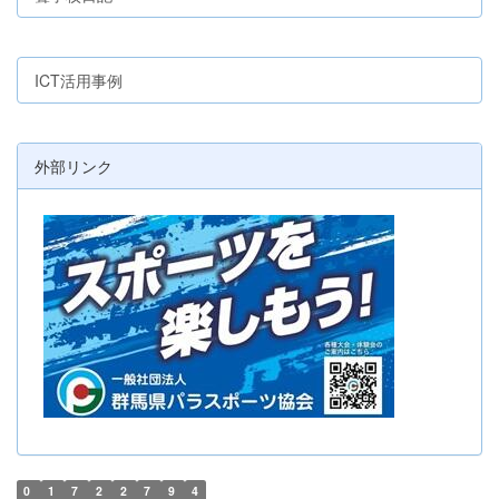
ICT活用事例
外部リンク
0
1
7
2
2
7
9
4