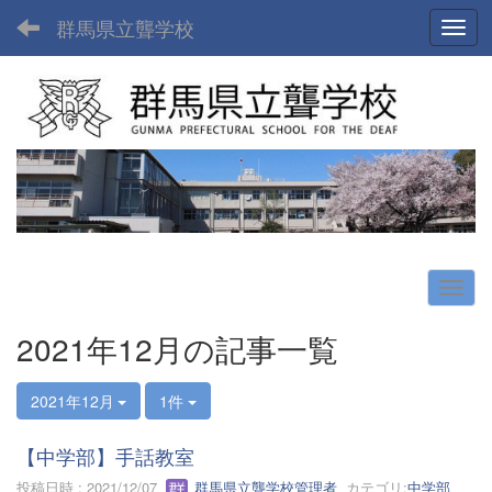
群馬県立聾学校
Toggl
2021年12月の記事一覧
2021年12月
1件
【中学部】手話教室
投稿日時 : 2021/12/07
群馬県立聾学校管理者
カテゴリ:
中学部