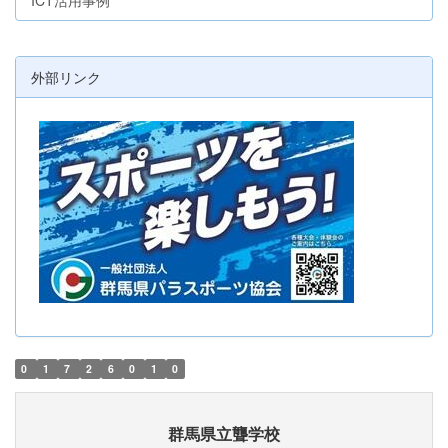
ICT活用事例
外部リンク
0
1
7
2
6
0
1
0
群馬県立聾学校