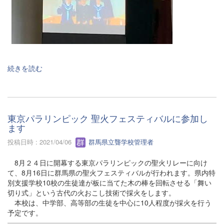
続きを読む
東京パラリンピック 聖火フェスティバルに参加し
ます
投稿日時 : 2021/04/06
群馬県立聾学校管理者
8月２４日に開幕する東京パラリンピックの聖火リレーに向け
て、8月16日に群馬県の聖火フェスティバルが行われます。県内特
別支援学校10校の生徒達が板に当てた木の棒を回転させる「舞い
切り式」という古代の火おこし技術で採火をします。
本校は、中学部、高等部の生徒を中心に10人程度が採火を行う
予定です。