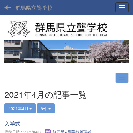
群馬県立聾学校
Toggl
2021年4月の記事一覧
2021年4月
5件
入学式
投稿日時 : 2021/04/08
群馬県立聾学校管理者