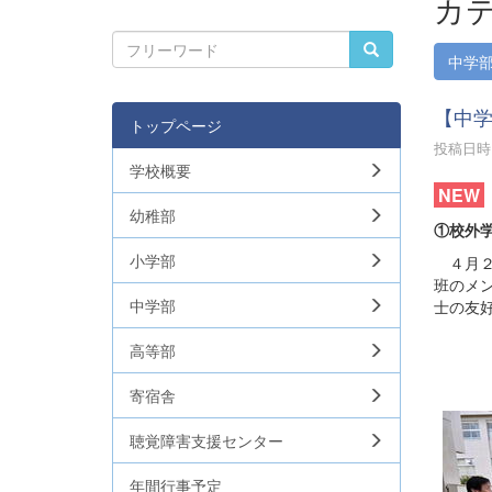
カテ
中学
【中
トップページ
投稿日時 :
学校概要
NEW
幼稚部
①校外
小学部
４月２
班のメ
中学部
士の友
高等部
寄宿舎
聴覚障害支援センター
年間行事予定