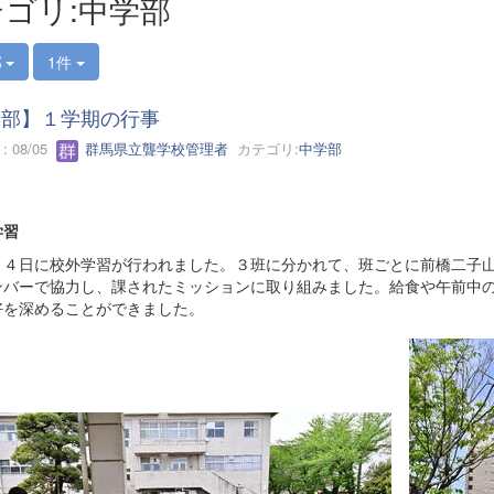
ゴリ:中学部
部
1件
学部】１学期の行事
 08/05
群馬県立聾学校管理者
カテゴリ:
中学部
学習
４日に校外学習が行われました。３班に分かれて、班ごとに前橋二子山
ンバーで協力し、課されたミッションに取り組みました。給食や午前中
好を深めることができました。