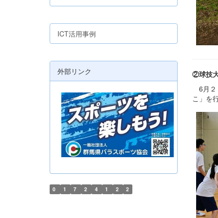
ICT活用事例
外部リンク
②球技
6月２
こ」を
0
1
7
2
4
1
2
2