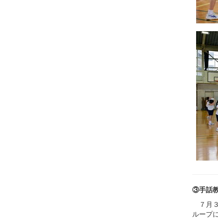
③手話
７月３
ループ