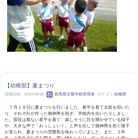
【幼稚部】夏まつり
投稿日時 : 2023/09/05
群馬県立聾学校管理者
カテゴリ:
幼稚部
７月１９日に夏まつりを行いました。甚平を着て太鼓を叩いた
り、それぞれが作った御神輿を担ぎ、学校内を歩いたりしまし
た。普段は着ない甚平を着て、嬉しそうに目を輝かせている様子
や、大きな声で「わっしょい！」と声を出して御神輿を担ぐ様子
が見られ、夏まつりの雰囲気を味わっていました。また、２年
生・３年生でお店を開き、買い物をしたり、ポップコーンを食べ