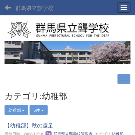
群馬県立聾学校
Toggl
カテゴリ:幼稚部
幼稚部
5件
【幼稚部】秋の遠足
投稿日時 : 2023/12/18
群馬県立聾学校管理者
カテゴリ:
幼稚部