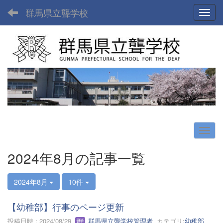
群馬県立聾学校
Toggl
2024年8月の記事一覧
2024年8月
10件
【幼稚部】行事のページ更新
投稿日時 : 2024/08/29
群馬県立聾学校管理者
カテゴリ:
幼稚部