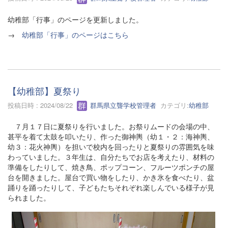
幼稚部「行事」のページを更新しました。
→
幼稚部「行事」のページはこちら
【幼稚部】夏祭り
投稿日時 : 2024/08/22
群馬県立聾学校管理者
カテゴリ:
幼稚部
７月１７日に夏祭りを行いました。お祭りムードの会場の中、
甚平を着て太鼓を叩いたり、作った御神輿（幼１・２：海神輿、
幼３：花火神輿）を担いで校内を回ったりと夏祭りの雰囲気を味
わっていました。３年生は、自分たちでお店を考えたり、材料の
準備をしたりして、焼き鳥、ポップコーン、フルーツポンチの屋
台を開きました。屋台で買い物をしたり、かき氷を食べたり、盆
踊りを踊ったりして、子どもたちそれぞれ楽しんでいる様子が見
られました。