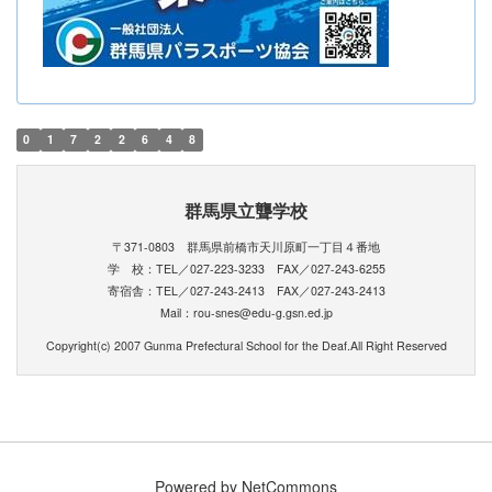
0
1
7
2
2
6
4
8
群馬県立聾学校
〒371-0803 群馬県前橋市天川原町一丁目４番地
学 校：TEL／027-223-3233 FAX／027-243-6255
寄宿舎：TEL／027-243-2413 FAX／027-243-2413
Mail：rou-snes@edu-g.gsn.ed.jp
Copyright(c) 2007 Gunma Prefectural School for the Deaf.All Right Reserved
Powered by NetCommons