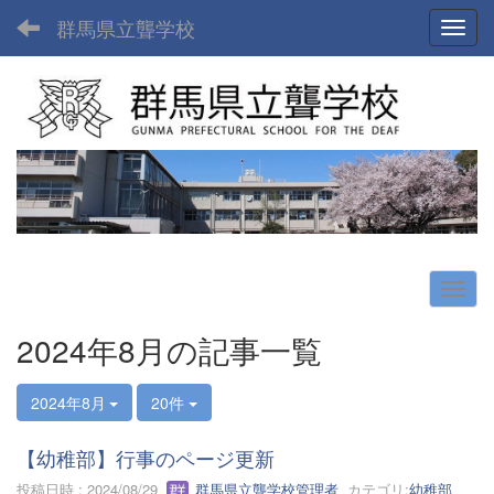
群馬県立聾学校
Toggl
2024年8月の記事一覧
2024年8月
20件
【幼稚部】行事のページ更新
投稿日時 : 2024/08/29
群馬県立聾学校管理者
カテゴリ:
幼稚部