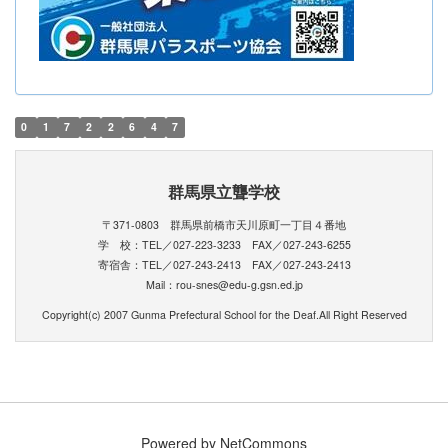
0
1
7
2
2
6
4
7
群馬県立聾学校
〒371-0803 群馬県前橋市天川原町一丁目４番地
学 校：TEL／027-223-3233 FAX／027-243-6255
寄宿舎：TEL／027-243-2413 FAX／027-243-2413
Mail：rou-snes@edu-g.gsn.ed.jp
Copyright(c) 2007 Gunma Prefectural School for the Deaf.All Right Reserved
Powered by NetCommons