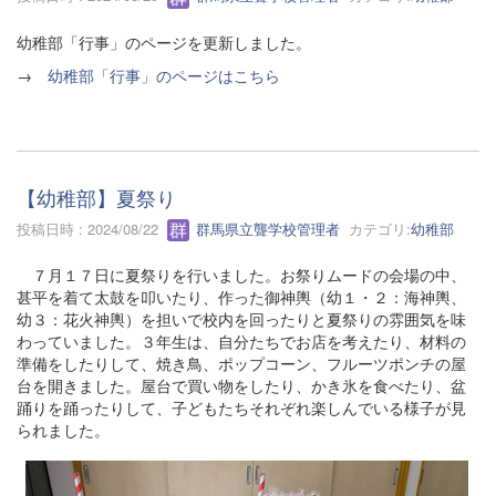
幼稚部「行事」のページを更新しました。
→
幼稚部「行事」のページはこちら
【幼稚部】夏祭り
投稿日時 : 2024/08/22
群馬県立聾学校管理者
カテゴリ:
幼稚部
７月１７日に夏祭りを行いました。お祭りムードの会場の中、
甚平を着て太鼓を叩いたり、作った御神輿（幼１・２：海神輿、
幼３：花火神輿）を担いで校内を回ったりと夏祭りの雰囲気を味
わっていました。３年生は、自分たちでお店を考えたり、材料の
準備をしたりして、焼き鳥、ポップコーン、フルーツポンチの屋
台を開きました。屋台で買い物をしたり、かき氷を食べたり、盆
踊りを踊ったりして、子どもたちそれぞれ楽しんでいる様子が見
られました。